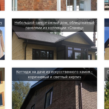
ч
Небольшой одноэтажный дом, облицованный
панелями из коллекции «Сланец»
Коттедж на даче из искусственного камня -
С
коричневый и светлый кирпич