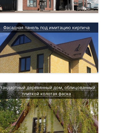
Фасадная панель под имитацию кирпича
тандартный деревянный дом, облицованный
плиткой колотая фаска