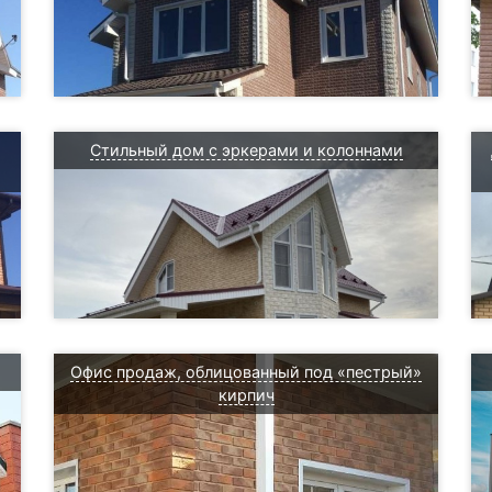
Стильный дом с эркерами и колоннами
Офис продаж, облицованный под «пестрый»
кирпич