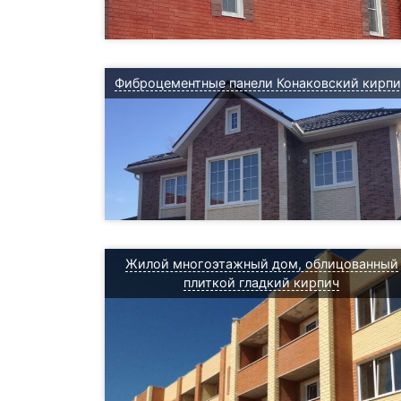
Фиброцементные панели Конаковский кирпи
Жилой многоэтажный дом, облицованный
плиткой гладкий кирпич