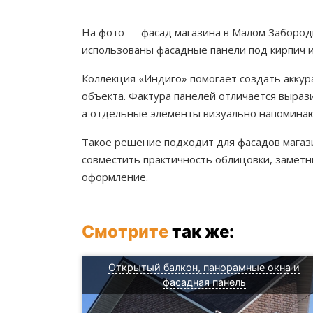
На фото — фасад магазина в Малом Забород
использованы фасадные панели под кирпич 
Коллекция «Индиго» помогает создать акку
объекта. Фактура панелей отличается выра
а отдельные элементы визуально напоминают
Такое решение подходит для фасадов магази
совместить практичность облицовки, замет
оформление.
Смотрите
так же:
Открытый балкон, панорамные окна и
фасадная панель